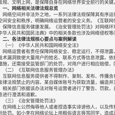
法规、文明上网，是保障自身在网络世界安全前行的关键
一、网络相关法律法规总览
网络空间并非法外之地，一系列法律法规保障其有序运
空间安全和秩序，明确网络运营者的安全义务。《互联网
，保障信息服务健康发展。《治安管理处罚法》对网络环
中华人民共和国民法典》中的相关条款也涉及网络侵权等
二、各法律法规核心要点与案例解读
（一）《中华人民共和国网络安全法》
网络运营者有责任保障网络安全、稳定运行，不得泄露
技术漏洞致使大量用户的姓名、联系方式等信息泄露。依
措施，还需接受监管部门的处罚，对用户进行相应赔偿，
（二）《互联网信息服务管理办法》
互联网信息服务提供者不得制作、复制、发布、传播含
法律法规禁止的内容。某自媒体账号为获取流量，编造并
。相关部门依据该办法对账号运营者进行了警告、罚款，
息进行澄清和道歉。
（三）《治安管理处罚法》
在网络上公然侮辱他人或者捏造事实诽谤他人，以及传
到处罚。如小李在网络论坛上用粗俗语言辱骂同学，造成