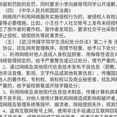
拘留和罚款的处罚，同时要求小李向被辱骂同学公开道歉
（四）《中华人民共和国民法典》
网络用户利用网络服务实施侵权行为的，被侵权人有权
接等必要措施。比如，小王在个人社交账号上发布未经授
犯了原作者的著作权。原作者发现后，要求社交平台采取
停止侵权、赔偿损失等民事责任。
（五）《武汉传媒学院学生违纪处分办法》第二十条 
、协议，扰乱网务管理秩序，视情节轻重，给予以下处分
1、利用网络对他人造成人身权益损害、用侮辱性语言
网络管理规定的，给予严重警告或记过处分，情节严重的
2、通过网络及其他现代信息技术发布不良信息（邪教
他非法音像、影视、文字作品或其他有害信息），传播国
他人的著作权、专利权、商标权以及商业秘密者，扰乱网
严重的，给予留校察看或开除学籍处分；
3、利用网络及其他现代信息技术制造、传播计算机病
等不良手段，对他人使用计算机和网络造成影响和破坏者
成网络及管理系统等毁坏、崩溃者，除赔偿损失外，视其
4、盗用互联网账号上网、使用非法手段通过互联网窃