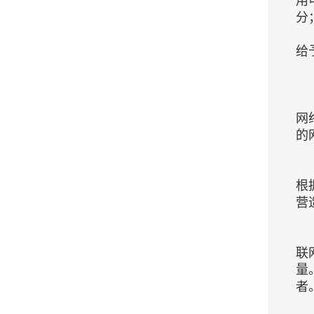
用
分
给
网
的
根
营
联
量
者