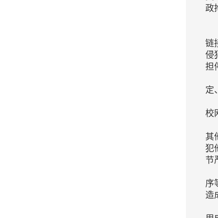
政
链
侵
担
定
校
其
犯
节
序
造