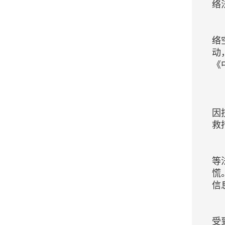
络
络
动
《
因
救
等
慌
信
受